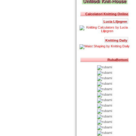
Calcolatori Knitting Online
Lucia Liljegren
Knitting Daily
RubaBottoni