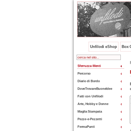
Unfilodi eShop
Box O
Sferruzza-Menti
Percorso
Diario di Bordo
DoveTrovareBuoneIdee
Fatti con Unfilodi
Arte, Hobby e Donne
Maglia Stampata
Pezze-e-Pezzetti
FermaPunti