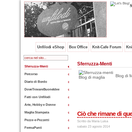
Unfilodi eShop
Box Office
Knit-Cafe Forum
Kni
Sferruzza-Menti
Sferruzza-Menti
Percorso
Blog di M
Diario di Bordo
DoveTrovareBuoneIdee
Fatti con Unfilodi
Arte, Hobby e Donne
Maglia Stampata
Ciò che rimane di que
Pezze-e-Pezzetti
Scritto da Maria Luisa
sabato 23 agosto 2014
FermaPunti