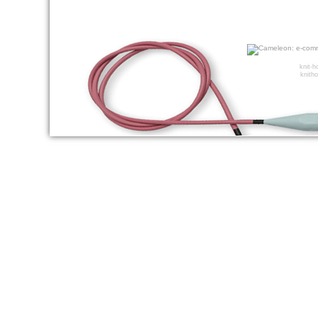
knit-
knitho