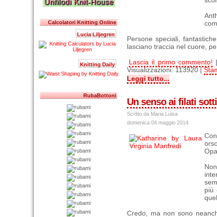
sco
Anth
Calcolatori Knitting Online
comp
Lucia Liljegren
Persone speciali, fantastic
lasciano traccia nel cuore, per
Lascia il primo commento!
Knitting Daily
Visualizzazioni: 113920 |
Sta
Leggi tutto...
RubaBottoni
Un senso ai filati sotti
Scritto da Maria Luisa
domenica 04 maggio 2014
Con
orso
Opal
Non
inte
sem
più
quel
Credo, ma non sono neanche 