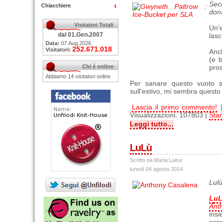
Sec
Chiacchiere
dona
Visitatori Totali
Un'
dal 01.Gen.2007
lasc
Data:
07.Aug.2026
252.671.018
Visitatori:
Anc
(e b
Chi è online
pros
Abbiamo 14 visitatori online
Per sanare questo vuoto sp
sull'estivo, mi sembra questo
Lascia il primo commento!
Visualizzazioni: 107803 |
Sta
Leggi tutto...
LuLù
Scritto da Maria Luisa
lunedì 04 agosto 2014
Lul
L
u
Ant
ins