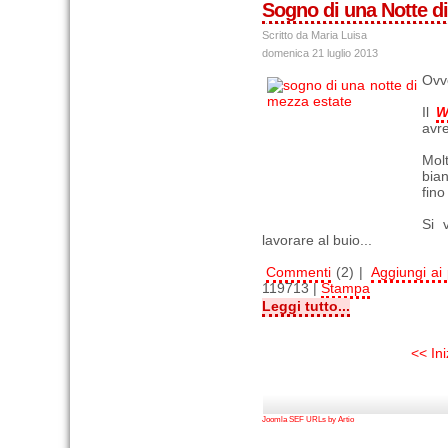
Sogno di una Notte d
Scritto da Maria Luisa
domenica 21 luglio 2013
Ovve
Il
W
avr
Molt
bian
fino
Si 
lavorare al buio...
Commenti
(2) |
Aggiungi ai p
119713 |
Stampa
Leggi tutto...
<< Ini
Joomla SEF URLs by Artio