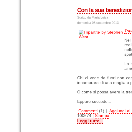
Con la sua benedizio
Scritto da Maria Luisa
domenica 08 settembre 2013
Trip
Nel 
real
nel
spet
La n
ai 
Chi ci vede da fuori non ca
innamorarsi di una maglia o pe
O come si possa avere la tremar
Eppure succede...
Commenti
(1) |
Aggiungi ai p
100674 |
Stampa
Leggi tutto...