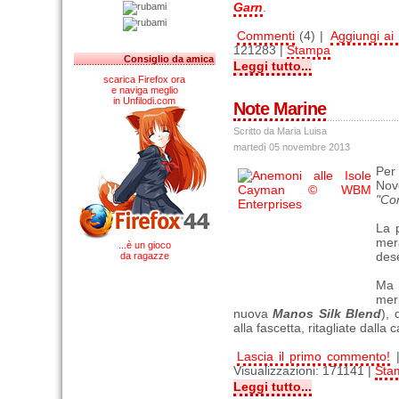
Garn
.
Commenti
(4) |
Aggiungi ai p
121283 |
Stampa
Consiglio da amica
Leggi tutto...
scarica Firefox ora
e naviga meglio
in Unfilodi.com
Note Marine
Scritto da Maria Luisa
martedì 05 novembre 2013
Per 
Nov
"Co
La 
mer
...è un gioco
dese
da ragazze
Ma 
meri
nuova
Manos Silk Blend
), 
alla fascetta, ritagliate dalla
Lascia il primo commento!
Visualizzazioni: 171141 |
Sta
Leggi tutto...