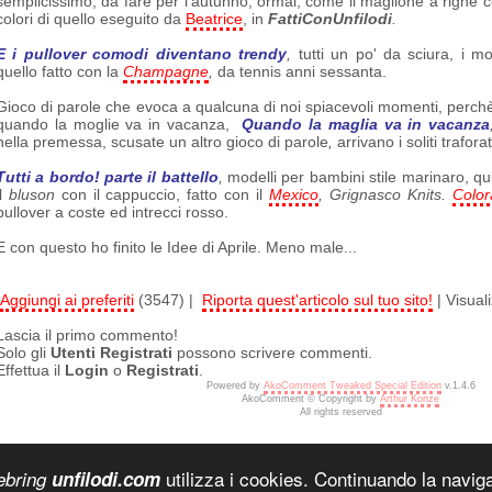
semplicissimo, da fare per l'autunno, ormai, come il maglione a righe con 
colori di quello eseguito da
Beatrice
, in
FattiConUnfilodi
.
E i pullover comodi diventano trendy
,
tutti un po' da sciura, i m
quello fatto con la
Champagne
,
da tennis anni sessanta.
Gioco di parole che evoca a qualcuna di noi spiacevoli momenti, perchè 
quando la moglie va in vacanza,
Quando la maglia va in vacanza
nella premessa, scusate un altro gioco di parole
,
arrivano i
soliti trafora
Tutti a bordo! parte il battello
,
modelli per bambini stile marinaro, quin
il
bluson
con il cappuccio, fatto con il
Mexico
, Grignasco
Knits
.
Color
pullover a coste ed intrecci rosso.
E con questo ho finito le Idee di Aprile. Meno male...
Aggiungi ai preferiti
(3547) |
Riporta quest'articolo sul tuo sito!
| Visual
Lascia il primo commento!
Solo gli
Utenti Registrati
possono scrivere commenti.
Effettua il
Login
o
Registrati
.
Powered by
AkoComment Tweaked Special Edition
v.1.4.6
AkoComment © Copyright by
Arthur Konze
All rights reserved
utilizza i cookies. Continuando la navigaz
ebring
unfilodi.com
oomla SEF URLs by Artio