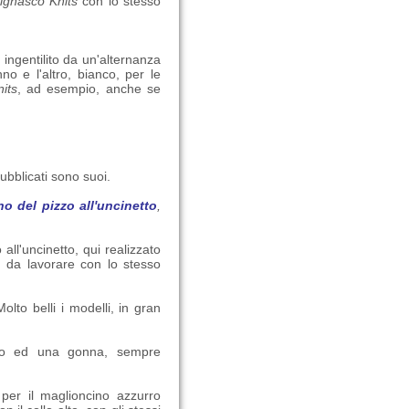
ignasco
Knits
con lo stesso
 ingentilito da un'alternanza
no e l'altro, bianco, per le
its
, ad esempio, anche se
ubblicati sono suoi.
rno del pizzo all'uncinetto
,
 all'uncinetto, qui realizzato
) da lavorare con lo stesso
olto belli i modelli, in gran
tto ed una gonna, sempre
per il maglioncino azzurro