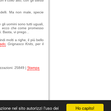
il collo alto, con gli stessi
odelli. Ma non male, specie
gli uomini sono tutti uguali,
,
ecco che come promesso
ti. Basta, vi prego...
di molti a righe, il più bello
ado
,
Grignasco
Knits
,
per il
izzazioni: 25849 |
Stampa
[Indietro]
Ho capito!
ione nel sito autorizzi l'uso dei