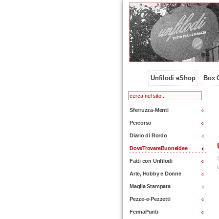
Unfilodi eShop
Box O
Sferruzza-Menti
Percorso
Diario di Bordo
DoveTrovareBuoneIdee
Fatti con Unfilodi
Arte, Hobby e Donne
Maglia Stampata
Pezze-e-Pezzetti
FermaPunti