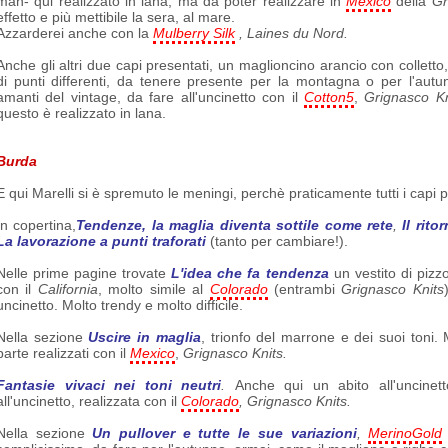
mah- qui realizzato in lana, ma da poter realizzare in
Mexico
della
Gr
effetto e più mettibile la sera, al mare.
Azzarderei anche con la
Mulberry Silk
, Laines du Nord.
Anche gli altri due capi presentati, un maglioncino arancio con colletto,
di punti differenti, da tenere presente per la montagna o per l'autun
amanti del vintage, da fare all'uncinetto con il
Cotton5
,
Grignasco
Kn
questo è realizzato in lana.
Burda
E qui Marelli si è spremuto le meningi, perchè praticamente tutti i capi p
In copertina,
Tendenze, la maglia diventa sottile come rete
,
Il rito
La lavorazione a punti traforati
(tanto per cambiare!).
Nelle prime pagine trovate
L'idea che fa tendenza
un vestito di pizzo
con il
California
, molto simile al
Colorado
(entrambi
Grignasco Knits
uncinetto. Molto trendy e molto difficile.
Nella sezione
Uscire in maglia
, trionfo del marrone e dei suoi toni. M
parte realizzati con il
Mexico
,
Grignasco
Knits
.
Fantasie vivaci nei toni neutri
.
Anche qui un abito all'uncine
all'uncinetto, realizzata con il
Colorado
,
Grignasco
Knits
.
Nella sezione
Un pullover e tutte le sue variazioni
,
MerinoGold