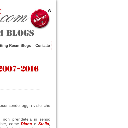
tting-Room Blogs
Contatto
recensendo oggi riviste che
, non prendetela in senso
viste, come
Diana
e
Stella
,