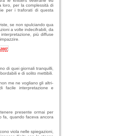
tra le knitters veterane ed
 loro, per la complessità di
ie per i traforati di questa
iste, se non spulciando qua
ioni a volte indecifrabili, da
 interpretazione, più diffuse
 impazzire.
 2007
no di quei giornali tranquilli,
ordabili e di solito mettibili.
-non me ne vogliano gli altri-
 facile interpretazione e
tenere presente ormai per
no fa, quando faceva ancora
cono viola nelle spiegazioni,