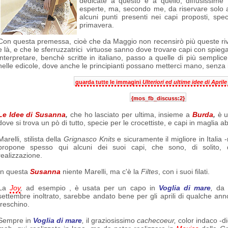
dedicate a questo e a quello, diffusissime 
esperte, ma, secondo me, da riservare solo a
alcuni punti presenti nei capi proposti, spec
primavera.
Con questa premessa, cioè che da Maggio non recensirò più queste riv
e là, e che le sferruzzatrici virtuose sanno dove trovare capi con spiegaz
interpretare, benchè scritte in italiano, passo a quelle di più semplice
nelle edicole, dove anche le principianti possano metterci mano, senza
guarda tutte le immagini
Ulteriori ed ultime idee di Aprile
{mos_fb_discuss:2}
Le Idee di Susanna
,
che ho lasciato per ultima, insieme a
Burda
,
è u
dove si trova un pò di tutto, specie per le crocettiste, e capi in maglia abb
Marelli, stilista della
Grignasco Knits
e sicuramente il migliore in Italia 
propone spesso qui alcuni dei suoi capi, che sono, di solito, di
realizzazione.
In questa
Susanna
niente Marelli, ma c'è la
Filtes
, con i suoi filati.
La
Joy
,
ad esempio , è usata per un capo in
Voglia di mare
,
da 
settembre inoltrato, sarebbe andato bene per gli aprili di qualche an
freschino.
Sempre in
Voglia di mare
,
il graziosissimo
cachecoeur,
color indaco -di