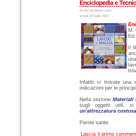
Enciclopedia e Tecnic
Scritto da Maria Luisa
lunedì 30 luglio 2007
Enc
M. 
Ed
Il 
an
una
lav
tro
Infattti vi trovate una 
indicazioni per le principi
Nella sezione
Materiali
sugli oggetti utili, 
un'attrezzatura costosa 
Parole sante.
Lascia il primo commen