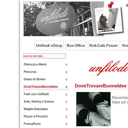
Unfilodi eShop
Box Office
Knit-Cafe Forum
Kni
Sferruzza-Menti
Percorso
Diario di Bordo
DoveTrovareBuoneIdee
DoveTrovareBuoneIdee
Fatti con Unfilodi
Recension
Arte, Hobby e Donne
Idee ed i
Maglia Stampata
Pezze-e-Pezzetti
FermaPunti