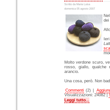
Scritto da Maria Luisa
domenica 05 agosto 2007
Nel
dei
All
Ier
Lal
sca
mod
Molto verdone scuro, ver
rosso, giallo, qualche
arancio.
Una cosa, però. Non badat
Commenti
(2) |
Aggiung
Visualizzazioni: 24082 |
Leggi tutto...