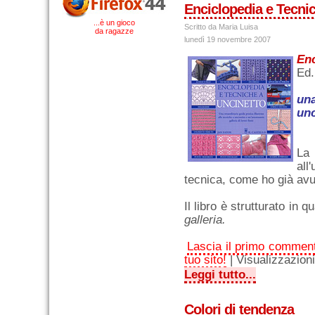
Enciclopedia e Tecni
...è un gioco
Scritto da Maria Luisa
da ragazze
lunedì 19 novembre 2007
Enc
Ed
una
unc
La
all
tecnica, come ho già avu
Il libro è strutturato in q
galleria.
Lascia il primo commen
tuo sito!
| Visualizzazion
Leggi tutto...
Colori di tendenza