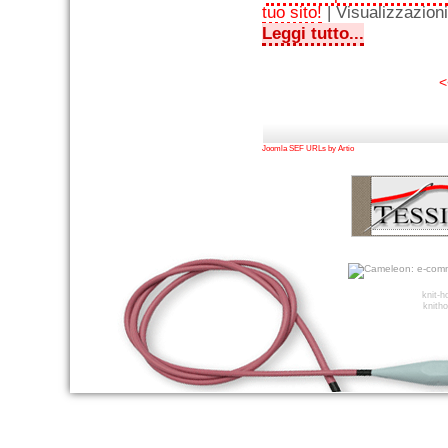
tuo sito!
| Visualizzazion
Leggi tutto...
<
Joomla SEF URLs by Artio
knit-
knitho