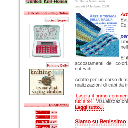
Scritto da Maria Luisa
giovedì 14 febbraio 2008
Calcolatori Knitting Online
Art
Eat
Lucia Liljegren
Ed
per
Lib
nel
E' 
accostamenti dei colori
Knitting Daily
notevoli.
Adatto per un corso di ma
realizzazioni di capi da 
Lascia il primo commen
tuo sito!
| Visualizzazion
RubaBottoni
Leggi tutto...
Siamo su Benissimo