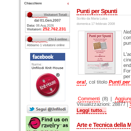
Chiacchiere
Punti per Spunti
Visitatori Totali
Scritto da Maria Luisa
dal 01.Gen.2007
domenica 17 febbraio 2008
Data:
08.Aug.2026
252.762.231
Visitatori:
Neb
con
Chi è online
pun
Abbiamo 1 visitatore online
L'
cin
end
For
per
ora!
,
col titolo
Punti per
Commenti
(8) |
Aggiung
Visualizzazioni: 28877 |
Leggi tutto...
Arte e Tecnica della 