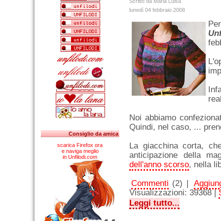
Scritto da Maria Luisa
lunedì 04 febbraio 2008
Per
Unf
feb
L'o
imp
Inf
rea
Noi abbiamo confezionato
Quindi, nel caso, ... pre
Consiglio da amica
La giacchina corta, che
scarica Firefox ora
e naviga meglio
anticipazione della mag
in Unfilodi.com
dell'anno scorso
, nella li
Commenti
(2) |
Aggiung
Visualizzazioni: 39368 |
Leggi tutto...