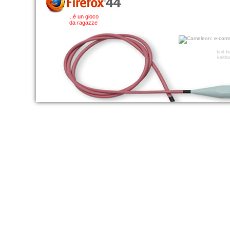
...è un gioco
da ragazze
knit-
knitho