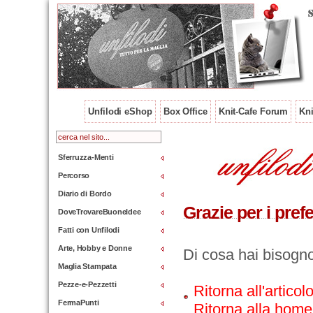
Unfilodi eShop
Box Office
Knit-Cafe Forum
Kni
Sferruzza-Menti
Percorso
Diario di Bordo
Grazie per i prefer
DoveTrovareBuoneIdee
Fatti con Unfilodi
Arte, Hobby e Donne
Di cosa hai bisogn
Maglia Stampata
Pezze-e-Pezzetti
Ritorna all'articol
FermaPunti
Ritorna alla hom