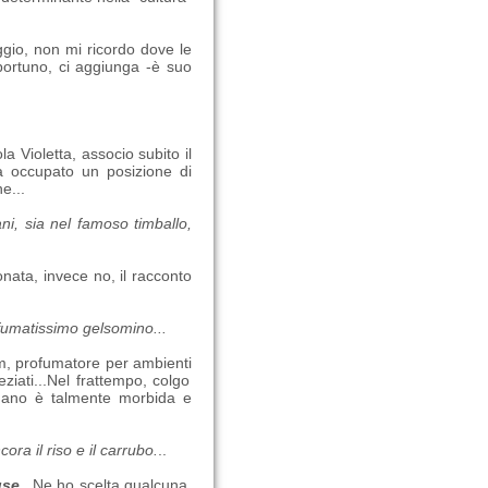
ggio, non mi ricordo dove le
pportuno, ci aggiunga -è suo
la Violetta, associo subito il
ha occupato un posizione di
e...
ni, sia nel famoso timballo,
onata, invece no, il racconto
ofumatissimo gelsomino...
m, profumatore per ambienti
eziati...Nel frattempo, colgo
mano è talmente morbida e
ora il riso e il carrubo.
..
use
...Ne ho scelta qualcuna,