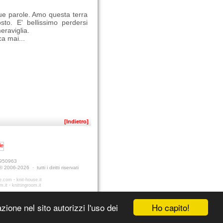
tue parole. Amo questa terra
sto. E' bellissimo perdersi
meraviglia.
ca mai...
[Indietro]
9950963
 2006-2026 · tutti i diritti riservati
·
se.com
knit-house.it
·
m.it
knittingroom.it
Ho capito!
ione nel sito autorizzi l'uso dei