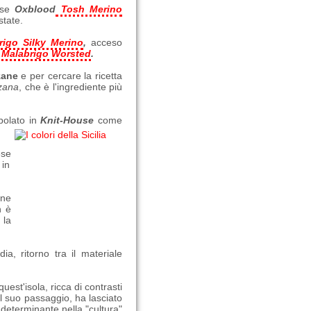
asse
Oxblood
Tosh Merino
state.
rigo Silky Merino
,
acceso
,
Malabrigo Worsted
.
zane
e per cercare la ricetta
zana
, che è l'ingrediente più
polato in
Knit-House
come
ese
 in
one
n è
 la
ia, ritorno tra il materiale
uest'isola, ricca di contrasti
al suo passaggio, ha lasciato
 determinante nella "cultura"