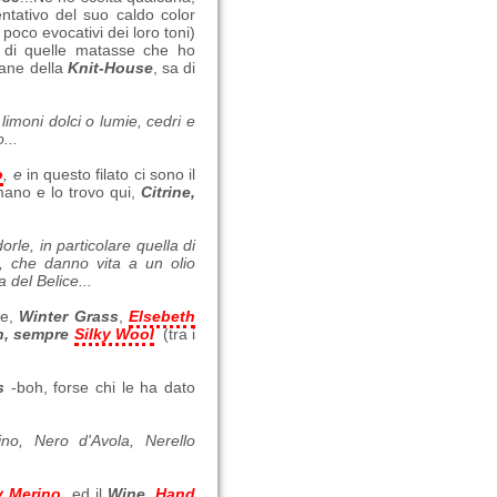
ativo del suo caldo color
 poco evocativi dei loro toni)
 di quelle matasse che ho
lane della
Knit-House
, sa di
 limoni dolci o lumie, cedri e
...
o
, e
in questo filato ci sono il
mano e lo trovo qui,
Citrine,
orle, in particolare quella di
ivi, che danno vita a un olio
 del Belice...
se,
Winter Grass
,
Elsebeth
n, sempre
Silky Wool
(tra i
s
-boh, forse chi le ha dato
ino, Nero d'Avola, Nerello
y Merino
ed il
Wine,
Hand