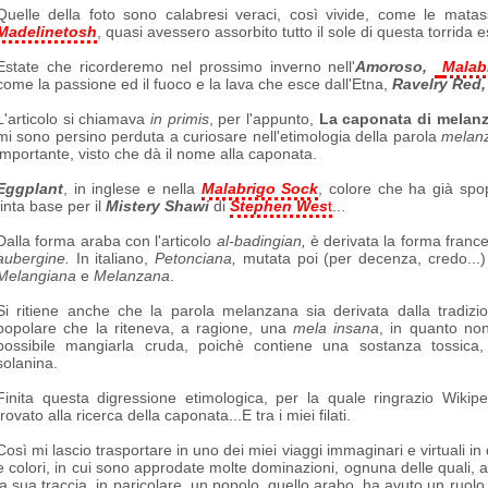
Quelle della foto sono calabresi veraci, così vivide, come le mat
Madelinetosh
, quasi avessero assorbito tutto il sole di questa torrida e
Estate che ricorderemo nel prossimo inverno nell'
Amoroso,
Malab
come la passione ed il fuoco e la lava che esce dall'Etna,
Ravelry Red
L'articolo si chiamava
in primis
, per l'appunto,
La caponata di melan
mi sono persino perduta a curiosare nell'etimologia della parola
melan
importante, visto che dà il nome alla caponata.
Eggplant
, in inglese e nella
Malabrigo Sock
, colore che ha già spo
tinta base per il
Mistery Shawi
di
Stephen Wes
t
...
Dalla forma araba con l'articolo
al-badingian,
è derivata la forma franc
aubergine.
In
italiano,
Petonciana,
mutata poi (per decenza, credo...)
Melangiana
e
Melanzana
.
Si ritiene anche che la parola melanzana sia derivata dalla tradizi
popolare che la riteneva, a ragione, una
mela insana
, in quanto no
possibile mangiarla cruda, poichè contiene una sostanza tossica,
solanina.
Finita questa digressione etimologica, per la quale ringrazio Wikiped
trovato alla ricerca della caponata...E tra i miei filati.
Così mi lascio trasportare in uno dei miei viaggi immaginari e virtuali in q
e colori, in cui sono approdate molte dominazioni, ognuna delle quali, 
la sua traccia, in paricolare, un popolo, quello arabo, ha avuto un ruolo