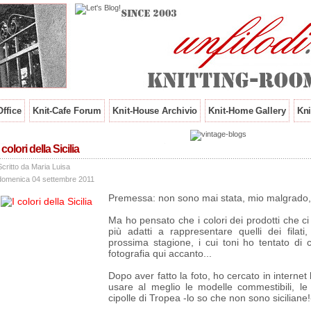
ffice
Knit-Cafe Forum
Knit-House Archivio
Knit-Home Gallery
Kni
I colori della Sicilia
Scritto da Maria Luisa
domenica 04 settembre 2011
Premessa: non sono mai stata, mio malgrado, in
Ma ho pensato che i colori dei prodotti che ci
più adatti a rappresentare quelli dei filat
prossima stagione, i cui toni ho tentato di 
fotografia qui accanto...
Dopo aver fatto la foto, ho cercato in internet 
usare al meglio le modelle commestibili, le
cipolle di Tropea -lo so che non sono siciliane!