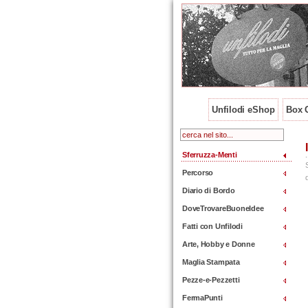
Unfilodi eShop
Box O
Sferruzza-Menti
Percorso
Diario di Bordo
DoveTrovareBuoneIdee
Fatti con Unfilodi
Arte, Hobby e Donne
Maglia Stampata
Pezze-e-Pezzetti
FermaPunti