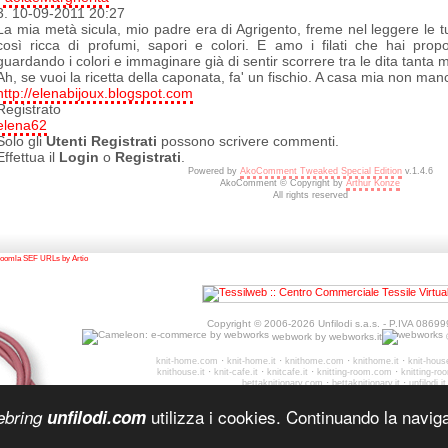
3.
10-09-2011 20:27
La mia metà sicula, mio padre era di Agrigento, freme nel leggere le 
così ricca di profumi, sapori e colori. E amo i filati che hai propo
guardando i colori e immaginare già di sentir scorrere tra le dita tanta 
Ah, se vuoi la ricetta della caponata, fa' un fischio. A casa mia non man
http://elenabijoux.blogspot.com
Registrato
elena62
Solo gli
Utenti Registrati
possono scrivere commenti.
Effettua il
Login
o
Registrati
.
Powered by
AkoComment Tweaked Special Edition
v.1.4.6
AkoComment © Copyright by
Arthur Konze
All rights reserved
oomla SEF URLs by Artio
Copyright © 2006-2026 Unfilodi s.a.s. - P.IVA 0869
webwork by
webworks.it
©
·
·
·
·
knit-home.com
knit-home.it
knithome.com
knithome.it
knit-hou
·
·
·
·
knithouse.it
knit-cafe.it
knitcafe.it
knitting-room.com
knitting-roo
·
·
bettaknitionary.com
bettaknitionary.it
unfilodi.it
utilizza i cookies. Continuando la navigaz
ebring
unfilodi.com