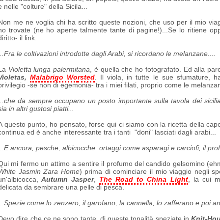
e nelle "colture" della Sicila...
Non me ne voglia chi ha scritto queste nozioni, che uso per il mio via
ho trovate (ne ho aperte talmente tante di pagine!)...Se lo ritiene o
diritto- il link.
...Fra le coltivazioni introdotte dagli Arabi, si ricordano le melanzane....
La
Violetta lunga palermitana
, è quella che ho fotografato. Ed alla paro
Violetas,
Malabrigo Wo
rsted
. Il viola, in tutte le sue sfumature, 
privilegio -se non di egemonia- tra i miei filati, proprio come le melanzan
...che da sempre occupano un posto importante sulla tavola dei sicilia
sia in altri gustosi piatti...
A questo punto, ho pensato, forse qui ci siamo con la ricetta della cap
continua ed è anche interessante tra i tanti "doni" lasciati dagli arabi...
...E ancora, pesche, albicocche, ortaggi come asparagi e carciofi, il pr
Qui mi fermo un attimo a sentire il profumo del candido gelsomino (eh
White Jasmin Zara Home
) prima di cominciare il mio viaggio negli sp
un'albicocca,
Autumn Jasper
,
The Road to China Light
, la cui 
delicata da sembrare una pelle di pesca.
...Spezie come lo zenzero, il garofano, la cannella, lo zafferano e poi anc
Devo dire che ce ne sono tante, di queste tonalità speziate in
Knit-Ho