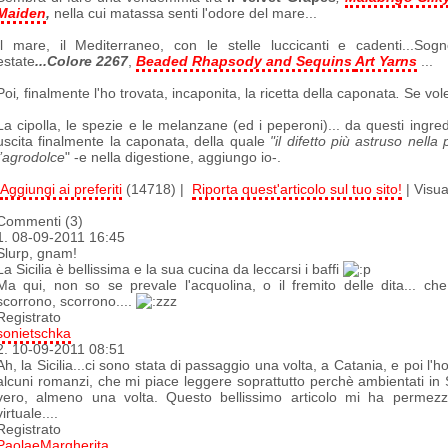
Maiden
,
nella cui matassa senti l'odore del mare...
Il mare, il Mediterraneo, con le stelle luccicanti e cadenti...S
estate
...Colore 2267
,
Beaded Rhapsody and Sequins
Art Yarns
...
Poi
,
finalmente l'ho trovata, incaponita, la ricetta della caponata
.
Se vol
La cipolla, le spezie e le melanzane (ed i peperoni)... da questi ingre
uscita finalmente la caponata, della quale
"il difetto più astruso nella
l’agrodolce
" -e nella digestione, aggiungo io-.
Aggiungi ai preferiti
(14718) |
Riporta quest'articolo sul tuo sito!
| Visua
Commenti (3)
1.
08-09-2011 16:45
Slurp, gnam!
La Sicilia è bellissima e la sua cucina da leccarsi i baffi
Ma qui, non so se prevale l'acquolina, o il fremito delle dita... che
scorrono, scorrono....
Registrato
sonietschka
2.
10-09-2011 08:51
Ah, la Sicilia...ci sono stata di passaggio una volta, a Catania, e poi l'
alcuni romanzi, che mi piace leggere soprattutto perchè ambientati in Sic
vero, almeno una volta. Questo bellissimo articolo mi ha permezzo
virtuale....
Registrato
PaolaeMargherita