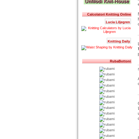
Calcolatori Knitting Online
Lucia Liljegren
Knitting Daily
RubaBottoni