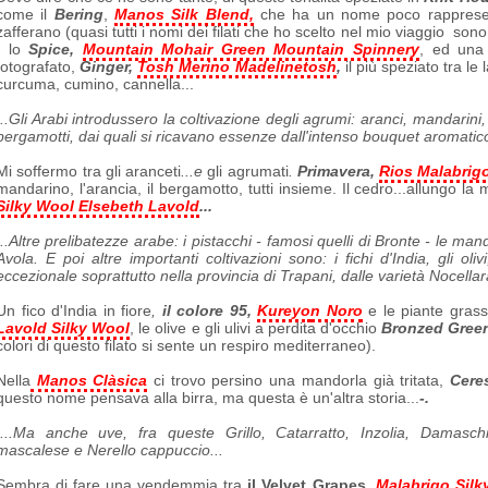
come il
Bering
,
Manos Silk Blend,
che ha un nome poco rappresent
zafferano (quasi tutti i nomi dei filati che ho scelto nel mio viaggio sono
, lo
Spice,
Mountain Mohair Green Mountain Spinnery
, ed una
fotografato,
Ginger,
Tosh Merino Madelinetosh
,
il più speziato tra le 
curcuma, cumino, cannella...
...Gli Arabi introdussero la coltivazione degli agrumi: aranci, mandarini,
bergamotti, dai quali si ricavano essenze dall'intenso bouquet aromatico
Mi soffermo tra gli aranceti
...e
gli agrumati
.
Primavera,
Rios Malabrig
mandarino, l'arancia, il bergamotto, tutti insieme. Il cedro...allungo la 
Silky Wool Elsebeth Lavold
...
...Altre prelibatezze arabe: i pistacchi - famosi quelli di Bronte - le mand
Avola. E poi altre importanti coltivazioni sono: i fichi d'India, gli ol
eccezionale soprattutto nella provincia di Trapani, dalle varietà Nocellara
Un fico d'India in fiore
,
il colore 95,
Kureyo
n Noro
e le piante gras
Lavold Silky Wool
, le olive e gli ulivi a perdita d'occhio
Bronzed Gree
colori di questo filato si sente un respiro mediterraneo).
Nella
Manos Clàsica
ci trovo persino una mandorla già tritata,
Cere
questo nome pensava alla birra, ma questa è un'altra storia...
-.
....Ma anche uve, fra queste Grillo, Catarratto, Inzolia, Damasch
mascalese e Nerello cappuccio...
Sembra di fare una vendemmia tra
il Velvet Grapes
,
Malabrigo Silk