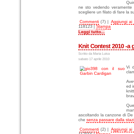
Quin
ne sto vedendo veramente di 
scegliere un filato di fare la
Commenti
(7) |
Aggiungi ai p
118123 |
Stampa
Leggi tutto...
Knit Contest 2010 -a g
Scritto da Maria Luisa
sabato 17 aprile 2010
Vi 
clam
Ave
ed i
kni
brav
Que
man
ascoltando la canzone di De 
che
senza passare dalla stazi
Commenti
(2) |
Aggiungi ai p