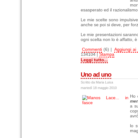
and
mor
esasperato ed il razionalismo
Le mie scelte sono impulsive
anche se poi si deve, per forz
Le mie presentazioni saranno 
ogni scelta non lo è affatto, è
Commenti
(6) |
Aggiungi ai p
134104 |
Stampa
Leggi tutto...
Uno ad uno
Scritto da Maria Luisa
martedì 18 maggio 2010
Ho 
men
a s
copy
avrò
lo s
magl