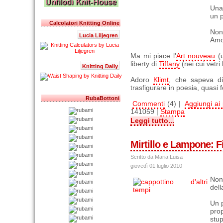
Una
un p
Calcolatori Knitting Online
Non 
Lucia Liljegren
Amo 
Ma mi piace l'
Art nouveau
(u
liberty di
Tiffany
(nei cui vetri 
Knitting Daily
Adoro
Klimt
, che sapeva d
trasfigurare in poesia, quasi 
RubaBottoni
Commenti
(4) |
Aggiungi ai p
141059 |
Stampa
Leggi tutto...
Mirtillo e Lampone: Fi
Scritto da Maria Luisa
giovedì 01 luglio 2010
Non 
del
Un 
prop
stup