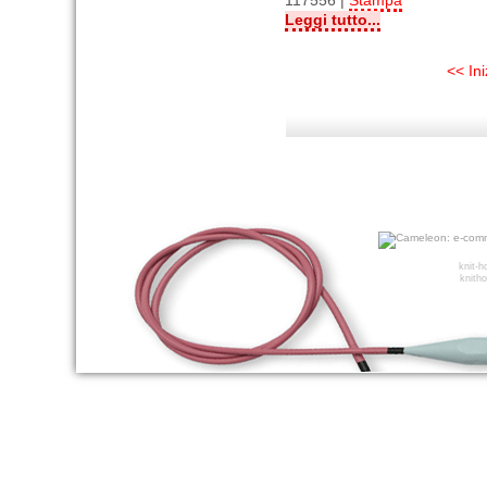
117556 |
Stampa
Leggi tutto...
<< Ini
knit-
knitho