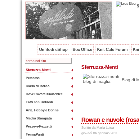
Unfilodi eShop
Box Office
Knit-Cafe Forum
Kni
Sferruzza-Menti
Sferruzza-Menti
Percorso
Blog di M
Diario di Bordo
DoveTrovareBuoneIdee
Fatti con Unfilodi
Arte, Hobby e Donne
Maglia Stampata
Rowan e nuvole (rosa
Pezze-e-Pezzetti
Scritto da Maria Luisa
giovedì 06 gennaio 2011
FermaPunti