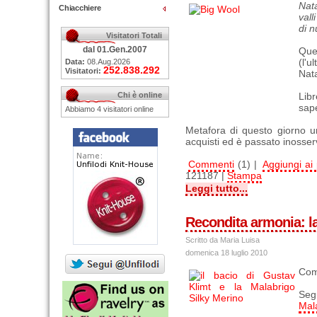
Nat
Chiacchiere
vall
di n
Visitatori Totali
dal 01.Gen.2007
Ques
(l'u
Data:
08.Aug.2026
252.838.292
Visitatori:
Nata
Chi è online
Libr
sape
Abbiamo 4 visitatori online
Metafora di questo giorno u
acquisti ed è passato inosser
Commenti
(1) |
Aggiungi ai p
121187 |
Stampa
Leggi tutto...
Recondita armonia: la
Scritto da Maria Luisa
domenica 18 luglio 2010
Com’
Seg
Mal