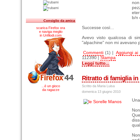
non 
pez
eter
b/n 
Consiglio da amica
Successe così...
scarica Firefox ora
e naviga meglio
in Unfilodi.com
Avevo visto qualcosa di si
"alpachine" non mi avevano pr
Commenti
(1) |
Aggiungi ai p
112390 |
Stampa
Leggi tutto...
Ritratto di famiglia i
...è un gioco
Scritto da Maria Luisa
da ragazze
domenica 13 giugno 2010
Una
Non 
Quel
dis
qual
Non 