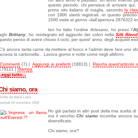
Un altro anno è passato, un anno intenso per
questo periodo, chi pensava di arrivare qui, 
primo sito italiano di maglia, secondo
la clas
con 1806 utenti registrati -in questo preci
1500 visite al giorno -dall'apertura 2876322 en
Ieri ho fatto l'ordine
Artesano
, ho preso l'
A
aghi
Brittany
, ho reintegrato ed aggiunto dei colori nella
Silk Blen
questo penso di avere chiuso il ciclo, per quest' anno, degli acquisti esot
C'è ancora tanta carne da mettere al fuoco e l'admin deve fare uno s
accesa la carbonella... Lavora giorno e notte come negli altiforni.
Commenti
(7) |
Aggiungi ai preferiti
(18813) |
Riporta quest'articolo s
179121 |
Stampa
Leggi tutto...
Chi siamo, ora
Scritto da Maria Luisa
martedì 04 novembre 2008
Ho già parlato in altri post della mia scelta di
ma il vecchio
Chi siamo
incombe ancora s
diversificato.
Chi siamo, ora?