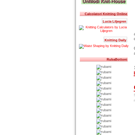
Calcolatori Knitting Online
Lucia Liljegren
Knitting Daily
RubaBottoni