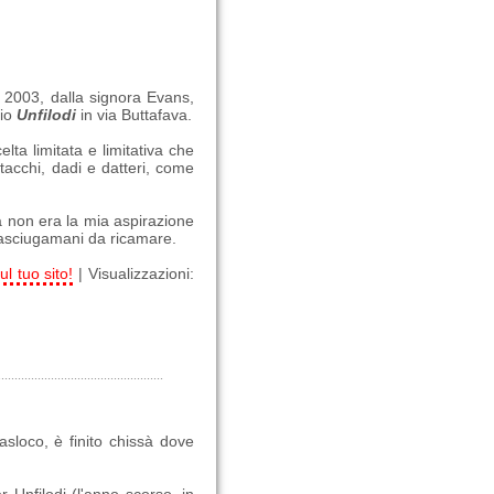
o 2003, dalla signora Evans,
zio
Unfilodi
in via Buttafava.
lta limitata e limitativa che
(tacchi, dadi e datteri, come
 non era la mia aspirazione
 asciugamani da ricamare.
ul tuo sito!
| Visualizzazioni:
rasloco, è finito chissà dove