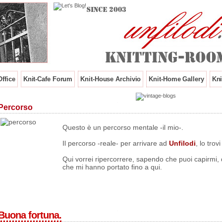
ffice
Knit-Cafe Forum
Knit-House Archivio
Knit-Home Gallery
Kni
Percorso
Questo è un percorso mentale -il mio-.
Il percorso -reale- per arrivare ad
Unfilodi
, lo trov
Qui vorrei ripercorrere, sapendo che puoi capirmi, q
che mi hanno portato fino a qui.
Buona fortuna.