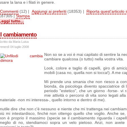
usare la lana e i filati in genere.
Commenti
(12) |
Aggiungi ai preferiti
(18353) |
Riporta quest'articolo s
187305 |
Stampa
Leggi tutto...
Il cambiamento
Scritto da Maria Luisa
venerdì 04 luglio 2008
Non so se a voi è mai capitato di sentire la ne
cambiare qualcosa (o tutto) nella vostra vita.
Look, colore e taglio di capelli, giro di amici
mobili (casa no, quella non si tocca!). A me ca
Mi prende una smania che non riesco a contr
bionda, da psicologa divento spacciatrice di 
periodo "estetico", che un giorno -forse- vi r
mie attività o percorsi di vita sono legati al
materiale -non mi interessa-, quello intorno e dentro di me).
Inutile dire che non c'è nessuno e niente che mi trattenga nei cambiame
più mi intestardisco, finchè non ottengo quello che voglio. Anche se, 
non è proprio il massimo (specie se il cambiamento riguarda i capelli
meglio di no, stendiamoci sopra un velo pietoso. Anzi, non avete