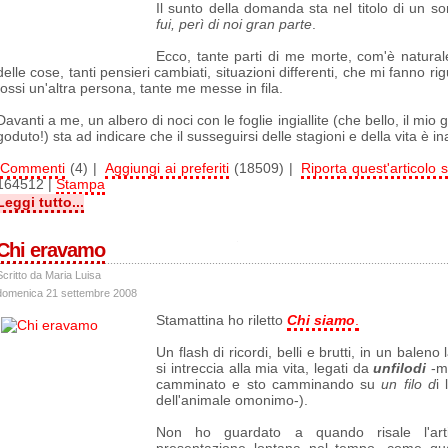
Il sunto della domanda sta nel titolo di un s
fui, perì di noi gran parte
.
Ecco, tante parti di me morte, com'è natural
delle cose, tanti pensieri cambiati, situazioni differenti, che mi fanno 
fossi un'altra persona, tante me messe in fila.
Davanti a me, un albero di noci con le foglie ingiallite (che bello, il mi
goduto!) sta ad indicare che il susseguirsi delle stagioni e della vita è in
Commenti
(4) |
Aggiungi ai preferiti
(18509) |
Riporta quest'articolo s
164512 |
Stampa
Leggi tutto...
Chi eravamo
Scritto da Maria Luisa
domenica 21 settembre 2008
Stamattina ho riletto
Chi siamo
.
Un flash di ricordi, belli e brutti, in un baleno
si intreccia alla mia vita, legati da
unfilodi
-m
camminato e sto camminando su
un filo d
i
dell'animale omonimo-).
Non ho guardato a quando risale l'art