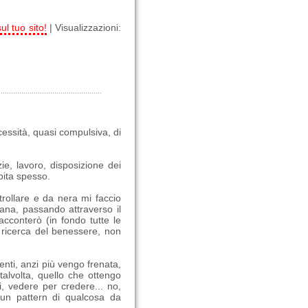
ul tuo sito!
| Visualizzazioni:
cessità, quasi compulsiva, di
zie, lavoro, disposizione dei
pita spesso.
ollare e da nera mi faccio
lana, passando attraverso il
acconterò (in fondo tutte le
la ricerca del benessere, non
nti, anzi più vengo frenata,
talvolta, quello che ottengo
, vedere per credere... no,
 un pattern di qualcosa da