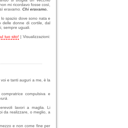
ndo si sfoglia un vecchio
 non mi ricordavo fosse così,
Così eravamo.
Chi eravamo.
re lo spazio dove sono nata e
delle donne di cortile, dal
si, sempre uguali.
ul tuo sito!
| Visualizzazioni:
voi e tanti auguri a me, è la
 compratrice compulsiva e
avurà
.
revoli lavori a maglia. Li
i da realizzare, o meglio, a
 mezzo e non come fine per