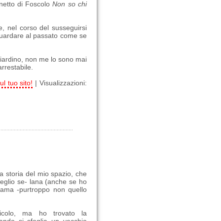
onetto di Foscolo
Non so chi
e, nel corso del susseguirsi
riguardare al passato come se
o giardino, non me lo sono mai
arrestabile.
ul tuo sito!
| Visualizzazioni:
 la storia del mio spazio, che
eglio se- lana (anche se ho
 lama -purtroppo non quello
icolo, ma ho trovato la