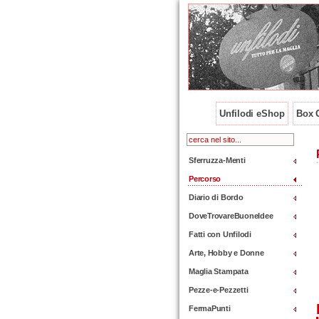
Unfilodi eShop
Box O
Sferruzza-Menti
Percorso
Diario di Bordo
DoveTrovareBuoneIdee
Fatti con Unfilodi
Arte, Hobby e Donne
Maglia Stampata
Pezze-e-Pezzetti
FermaPunti