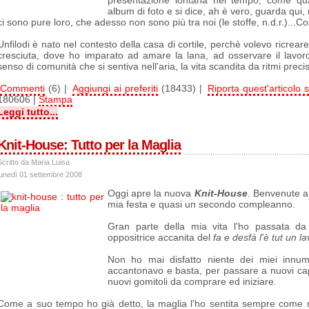
presentazione lontana nel tempo, come qua
album di foto e si dice, ah è vero, guarda qui,
ci sono pure loro, che adesso non sono più tra noi (le stoffe, n.d.r.)...
Unfilodi è nato nel contesto della casa di cortile, perchè volevo ricrea
cresciuta, dove ho imparato ad amare la lana, ad osservare il lavoro 
senso di comunità che si sentiva nell'aria, la vita scandita da ritmi preci
Commenti
(6) |
Aggiungi ai preferiti
(18433) |
Riporta quest'articolo s
180606 |
Stampa
Leggi tutto...
Knit-House: Tutto per la Maglia
Scritto da Maria Luisa
lunedì 01 settembre 2008
Oggi apre la nuova
Knit-House
. Benvenute a 
mia festa e quasi un secondo compleanno.
Gran parte della mia vita l'ho passata da
oppositrice accanita del
fa e desfà l'è tut un l
Non ho mai disfatto niente dei miei innume
accantonavo e basta, per passare a nuovi cap
nuovi gomitoli da comprare ed iniziare.
Come a suo tempo ho già detto, la maglia l'ho sentita sempre come