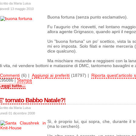
Scritto da Maria Luisa
giovedì 13 maggio 2010
Buona fortuna (senza punto esclamativo).
Fu l'augurio che ricevetti, nel lontano maggi
allora agente Grignasco, quando aprii il nego
Un "buona fortuna" un po' scettico, vista la sce
mi ero imposta. Solo filati e niente merceria 
dice qualcuno).
Ma mischiare mutande e reggiseni con la lana
di vita, né vendere bottoni e matassine di DMC, tantomeno bavaglini e
Commenti
(6) |
Aggiungi ai preferiti
(18797) |
Riporta quest'articolo s
195086 |
Stampa
Leggi tutto...
E' tornato Babbo Natale?!
Scritto da Maria Luisa
lunedì 01 dicembre 2008
Sì, è proprio lui, qui sopra, che, durante il t
(ma lo cercherò).