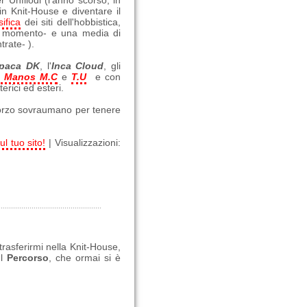
 Unfilodi (l'anno scorso, in
in Knit-House e diventare il
sifica
dei siti dell'hobbistica,
so momento- e una media di
trate- ).
lpaca DK
, l'
Inca Cloud
, gli
d Manos M.C
e
T.U
e con
erici ed esteri.
forzo sovraumano per tenere
ul tuo sito!
| Visualizzazioni:
 trasferirmi nella Knit-House,
ul
Percorso
, che ormai si è