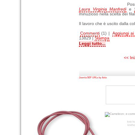
Poss
Laura Virginia Manfredi
e
minuzioso nella scelta dei fila
Il lavoro che è uscito dalla c
Commenti
(1) |
Aggiungi ai 
13829 |
Stampa
Leggi tutto...
<< Ini
Joomla SEF URLs by Artio
knit-
knitho