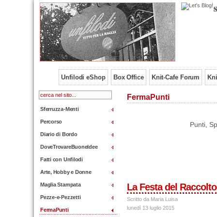
Unfilodi eShop
Box Office
Knit-Cafe Forum
Kni
FermaPunti
Sferruzza-Menti
Percorso
Punti, S
Diario di Bordo
DoveTrovareBuoneIdee
Fatti con Unfilodi
Arte, Hobby e Donne
Maglia Stampata
La Festa del Raccolto
Pezze-e-Pezzetti
Scritto da Maria Luisa
lunedì 13 luglio 2015
FermaPunti