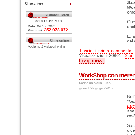
Sab
Chiacchiere
Wor
omo
Visitatori Totali
dal 01.Gen.2007
Que
anch
Data:
09.Aug.2026
252.978.072
Visitatori:
E, a
Chi è online
del 
Abbiamo 2 visitatori online
Lascia il primo commento!
Visualizzazioni: 20601 |
Stam
Leggi tutto...
WorkShop con merend
Scritto da Maria Luisa
giovedì 25 giugno 2015
Nel
"
lud
Luc
sab
nell
Sar
dice