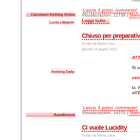
Hou
Lascia il primo commento!
Calcolatori Knitting Online
Visualizzazioni: 21738 |
Stam
Leggi tutto...
Lucia Liljegren
Chiuso per preparativ
Scritto da Maria Luisa
giovedì 18 giugno 2015
ATT
Si 
Knitting Daily
ven
la
all'
Lascia il primo commento!
Visualizzazioni: 14370 |
Stam
RubaBottoni
Ci vuole Lucidity
Scritto da Maria Luisa