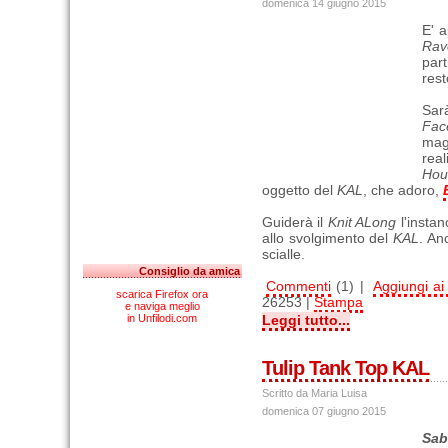
domenica 14 giugno 2015
E' a
Rav
part
rest
Sa
Fac
mag
real
Hou
oggetto del
KAL
, che adoro,
Guiderà il
Knit ALong
l'instan
allo svolgimento del
KAL
. An
scialle.
Consiglio da amica
Commenti
(1) |
Aggiungi ai 
scarica Firefox ora
26253 |
Stampa
e naviga meglio
in Unfilodi.com
Leggi tutto...
Tulip Tank Top KAL
Scritto da Maria Luisa
domenica 07 giugno 2015
Sab