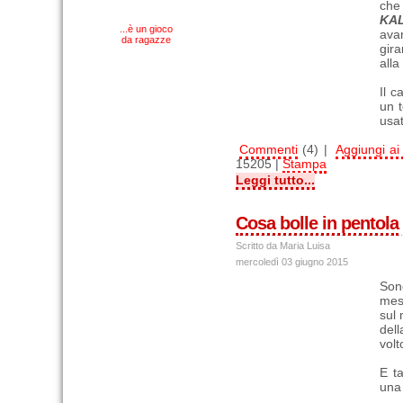
che
KAL
...è un gioco
ava
da ragazze
gir
alla
Il 
un t
usat
Commenti
(4) |
Aggiungi ai 
15205 |
Stampa
Leggi tutto...
Cosa bolle in pentola
Scritto da Maria Luisa
mercoledì 03 giugno 2015
Son
mes
sul 
dell
volt
E t
una