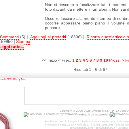
Non si riescono a focalizzare tutti i momenti
foto davanti da mettere in un album. Non sai d
Occorre lasciare alla mente il tempo di riordina
occorre abbassare piano piano il volume d
pensare...
Commenti
(5) |
Aggiungi ai preferiti
(18806) |
Riporta quest'articolo s
159950 |
Stampa
Leggi tutto...
<< Inizio
< Prec.
1
2
3
4
5
6
7
8
9
10
Pross. >
F
Risultati 1 - 6 di 67
oomla SEF URLs by Artio
Copyright © 2006-2026 Unfilodi s.a.s. - P.IVA 0869
webwork by
webworks.it
©
·
·
·
·
knit-home.com
knit-home.it
knithome.com
knithome.it
knit-hou
·
·
·
·
knithouse.it
knit-cafe.it
knitcafe.it
knitting-room.com
knitting-roo
·
·
bettaknitionary.com
bettaknitionary.it
unfilodi.it