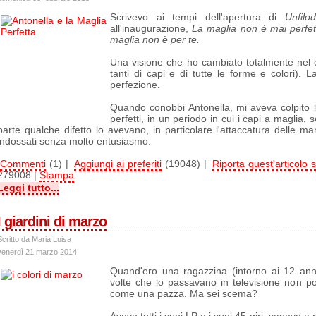
Scrivevo ai tempi dell'apertura di
Unfilod
all'inaugurazione,
La maglia non è mai perfett
maglia non è per te.
Una visione che ho cambiato totalmente nel c
tanti di capi e di tutte le forme e colori). 
perfezione.
Quando conobbi Antonella, mi aveva colpito l
perfetti, in un periodo in cui i capi a maglia, s
parte qualche difetto lo avevano, in particolare l'attaccatura delle ma
indossati senza molto entusiasmo.
Commenti
(1) |
Aggiungi ai preferiti
(19048) |
Riporta quest'articolo s
279008 |
Stampa
Leggi tutto...
I giardini di marzo
Scritto da Maria Luisa
venerdì 21 marzo 2014
Quand'ero una ragazzina (intorno ai 12 anni
volte che lo passavano in televisione non p
come una pazza. Ma sei scema?