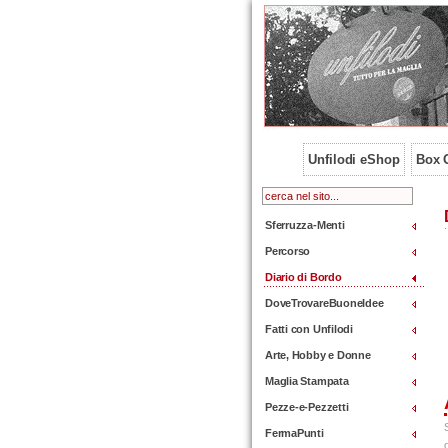
Unfilodi eShop
Box O
Sferruzza-Menti
Percorso
Diario di Bordo
DoveTrovareBuoneIdee
Fatti con Unfilodi
Arte, Hobby e Donne
Maglia Stampata
Pezze-e-Pezzetti
FermaPunti