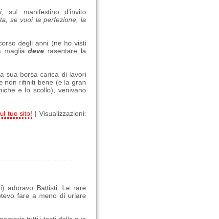
i
, sul manifestino d'invito
a, se vuoi la perfezione, la
orso degli anni (ne ho visti
La maglia
deve
rasentare la
a sua borsa carica di lavori
e non rifiniti bene (e la gran
niche e lo scollo), venivano
ul tuo sito!
| Visualizzazioni:
) adoravo Battisti. Le rare
otevo fare a meno di urlare