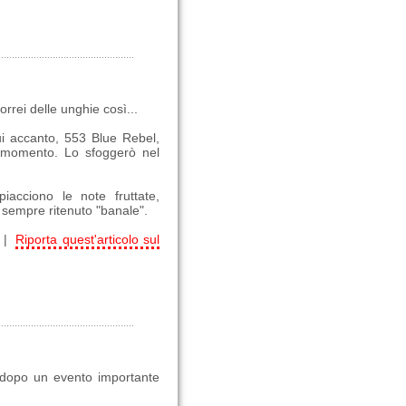
rrei delle unghie così...
i accanto, 553 Blue Rebel,
l momento. Lo sfoggerò nel
iacciono le note fruttate,
o sempre ritenuto "banale".
 |
Riporta quest'articolo sul
o dopo un evento importante