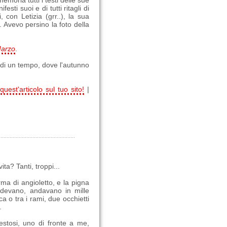
memoria tutti i testi delle sue
ti suoi e di tutti ritagli di
 con Letizia (grr..), la sua
Avevo persino la foto della
Marzo
.
 di un tempo, dove l'autunno
quest'articolo sul tuo sito!
|
ta? Tanti, troppi...
rma di angioletto, e la pigna
adevano, andavano in mille
a o tra i rami, due occhietti
.
stosi, uno di fronte a me,