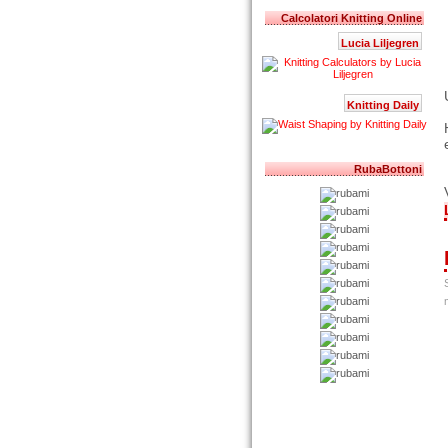
Calcolatori Knitting Online
Lucia Liljegren
Knitting Daily
RubaBottoni