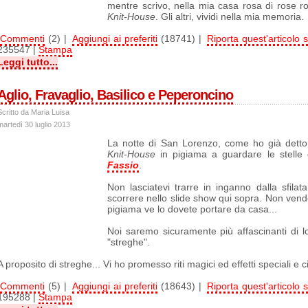
mentre scrivo, nella mia casa rosa di rose ros
Knit-House
. Gli altri, vividi nella mia memoria.
Commenti
(2) |
Aggiungi ai preferiti
(18741) |
Riporta quest'articolo s
235547 |
Stampa
Leggi tutto...
Aglio, Fravaglio, Basilico e Peperoncino
Scritto da Maria Luisa
martedì 30 luglio 2013
La notte d
i San Lorenzo, come ho già detto,
Knit-House
in pigiama a guardare le stelle
Fassio
.
Non lasciatevi trarre in inganno dalla sfil
scorrere nello slide show qui sopra. Non vendo
pigiama ve lo dovete portare da casa...
Noi saremo sicuramente più affascinanti di l
"streghe".
A proposito di streghe... Vi ho promesso riti magici ed effetti speciali e 
Commenti
(5) |
Aggiungi ai preferiti
(18643) |
Riporta quest'articolo s
195288 |
Stampa