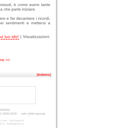
 vissuti, è come avere tante
a che parte iniziare.
re e far decantare i ricordi,
ei sentimenti e mettersi a
ul tuo sito!
| Visualizzazioni:
ine >>
[Indietro]
9950963
 2006-2026 · tutti i diritti riservati
·
se.com
knit-house.it
·
m.it
knittingroom.it