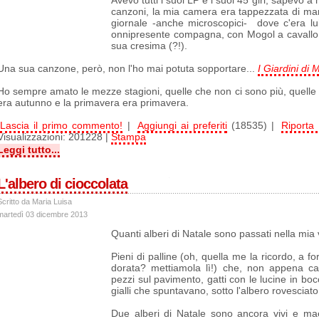
Avevo tutti i suoi LP e i suoi 45 giri, sapevo a 
canzoni, la mia camera era tappezzata di manifes
giornale -anche microscopici- dove c'era lui,
onnipresente compagna, con Mogol a cavallo. 
sua cresima (?!).
Una sua canzone, però, non l'ho mai potuta sopportare...
I Giardini di 
Ho sempre amato le mezze stagioni, quelle che non ci sono più, quelle
era autunno e la primavera era primavera.
Lascia il primo commento!
|
Aggiungi ai preferiti
(18535) |
Riporta 
Visualizzazioni: 201228 |
Stampa
Leggi tutto...
L'albero di cioccolata
Scritto da Maria Luisa
martedì 03 dicembre 2013
Quanti alberi di Natale sono passati nella mia vi
Pieni di palline (oh, quella me la ricordo, a fo
dorata? mettiamola lì!) che, non appena c
pezzi sul pavimento, gatti con le lucine in bocc
gialli che spuntavano, sotto l'albero rovesciato
Due alberi di Natale sono ancora vivi e mae