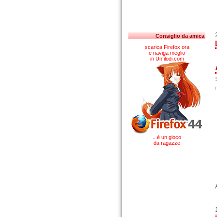
Consiglio da amica
scarica Firefox ora
e naviga meglio
in Unfilodi.com
...è un gioco
da ragazze